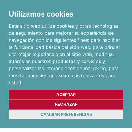
Utilizamos cookies
Este sitio web utiliza cookies y otras tecnologías
de seguimiento para mejorar su experiencia de
navegación con los siguientes fines:
para habilitar
la funcionalidad básica del sitio web
,
para brindar
una mejor experiencia en el sitio web
,
medir su
interés en nuestros productos y servicios y
personalizar las interacciones de marketing
,
para
mostrar anuncios que sean más relevantes para
usted
.
ACEPTAR
RECHAZAR
CAMBIAR PREFERENCIAS