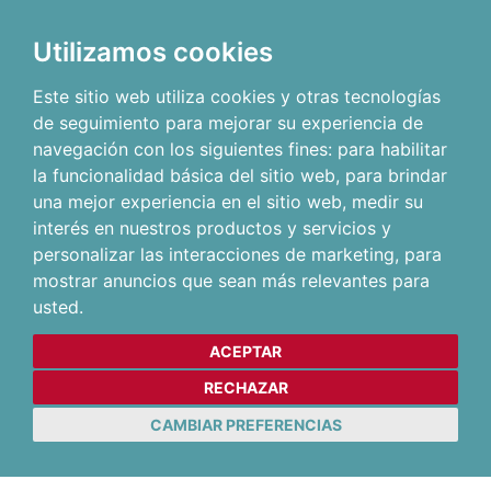
Utilizamos cookies
Este sitio web utiliza cookies y otras tecnologías
de seguimiento para mejorar su experiencia de
navegación con los siguientes fines:
para habilitar
la funcionalidad básica del sitio web
,
para brindar
una mejor experiencia en el sitio web
,
medir su
interés en nuestros productos y servicios y
personalizar las interacciones de marketing
,
para
mostrar anuncios que sean más relevantes para
usted
.
ACEPTAR
RECHAZAR
CAMBIAR PREFERENCIAS