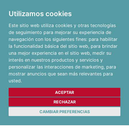
Utilizamos cookies
Este sitio web utiliza cookies y otras tecnologías
de seguimiento para mejorar su experiencia de
navegación con los siguientes fines:
para habilitar
la funcionalidad básica del sitio web
,
para brindar
una mejor experiencia en el sitio web
,
medir su
interés en nuestros productos y servicios y
personalizar las interacciones de marketing
,
para
mostrar anuncios que sean más relevantes para
usted
.
ACEPTAR
RECHAZAR
CAMBIAR PREFERENCIAS