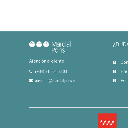
¿DUD
Atención al cliente
Com
Pre
(+34) 91 304 33 03
Polí
atencion@marcialpons.es