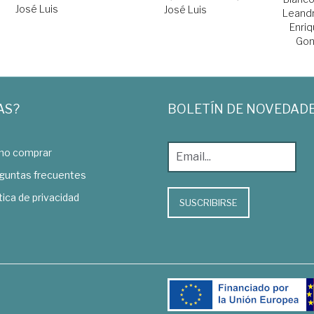
José Luis
José Luis
Leand
Enri
Gon
AS?
BOLETÍN DE NOVEDAD
o comprar
guntas frecuentes
tica de privacidad
SUSCRIBIRSE