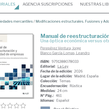
ORIALES
AGENCIA
SUSCRIPCIONES
NUESTRAS
LI
iedades mercantiles
/
Modificaciones estructurales. Fusiones y Ad
Manual de reestructuración
Una óptica económica versus otr
Perepérez Ventura, Jorge
Blanco García-Lomas, Leandro
ISBN:
9791388078033
Editorial:
La Ley
Fecha de la edición:
2026
Lugar de la edición:
Madrid. España
Colección:
Temas
Encuadernación:
Rústica
Medidas:
24 cm
Nº Pág.:
461
Idiomas:
Español