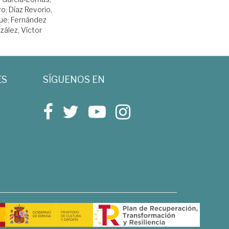
ro
;
Díaz Revorio,
que
;
Fernández
zález, Víctor
ES
SÍGUENOS EN