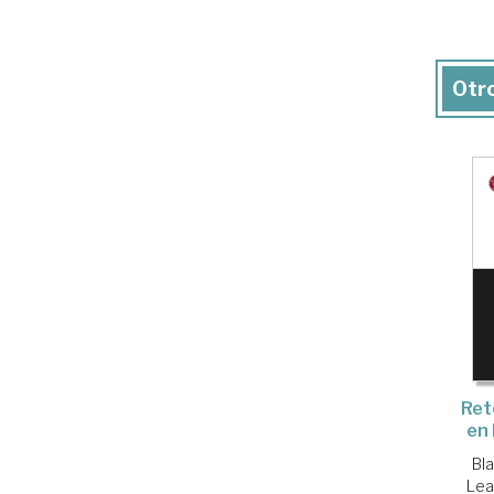
Otro
Ret
en
Bl
Lea