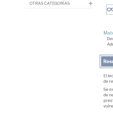
OTRAS CATEGORÍAS
Mate
De
Adq
Res
El le
de re
Se e
de ne
pres
vuln