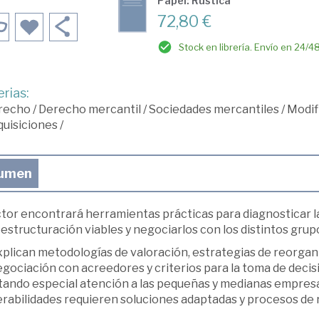
Papel: Rústica
72,80 €
Stock en librería. Envío en 24/4
rias:
recho
/
Derecho mercantil
/
Sociedades mercantiles
/
Modif
uisiciones
/
umen
ctor encontrará herramientas prácticas para diagnosticar l
estructuración viables y negociarlos con los distintos grup
xplican metodologías de valoración, estrategias de reorgan
gociación con acreedores y criterios para la toma de decis
tando especial atención a las pequeñas y medianas empresas
erabilidades requieren soluciones adaptadas y procesos de 