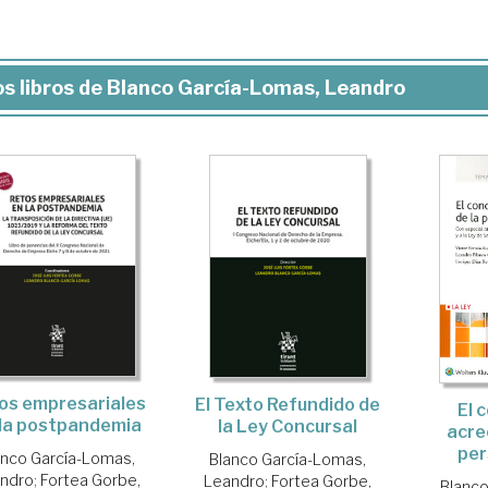
s libros de Blanco García-Lomas, Leandro
os empresariales
El Texto Refundido de
El 
 la postpandemia
la Ley Concursal
acre
per
anco García-Lomas,
Blanco García-Lomas,
ndro
;
Fortea Gorbe,
Leandro
;
Fortea Gorbe,
Blanco