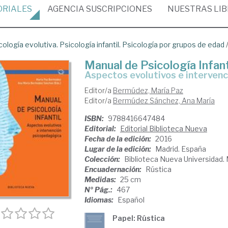
ORIALES
AGENCIA
SUSCRIPCIONES
NUESTRAS
LI
cología evolutiva. Psicología infantil. Psicología por grupos de edad
Manual de Psicología Infant
aspectos evolutivos e interve
Editor/a
Bermúdez, María Paz
Editor/a
Bermúdez Sánchez, Ana María
ISBN:
9788416647484
Editorial:
Editorial Biblioteca Nueva
Fecha de la edición:
2016
Lugar de la edición:
Madrid. España
Colección:
Biblioteca Nueva Universidad.
Encuadernación:
Rústica
Medidas:
25 cm
Nº Pág.:
467
Idiomas:
Español
Papel: Rústica