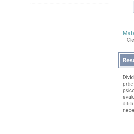
Mate
Cie
Res
Divid
práct
psic
evalu
dific
nece