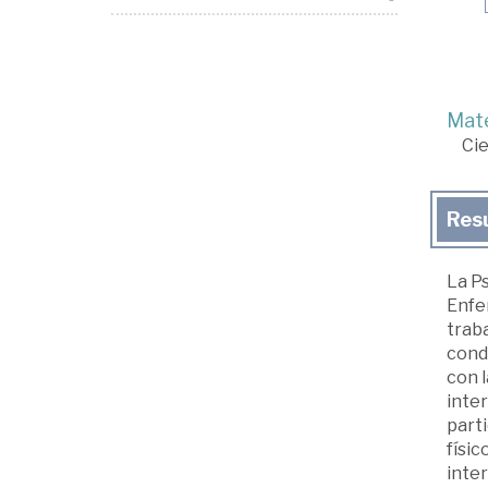
Mate
Cie
Res
La Ps
Enfer
traba
cond
con 
inter
parti
físic
inte