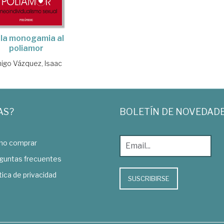
 la monogamia al
poliamor
igo Vázquez, Isaac
AS?
BOLETÍN DE NOVEDAD
o comprar
guntas frecuentes
tica de privacidad
SUSCRIBIRSE