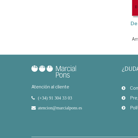
De
Am
¿DUD
Atención al cliente
Com
Pre
(+34) 91 304 33 03
Polí
atencion@marcialpons.es