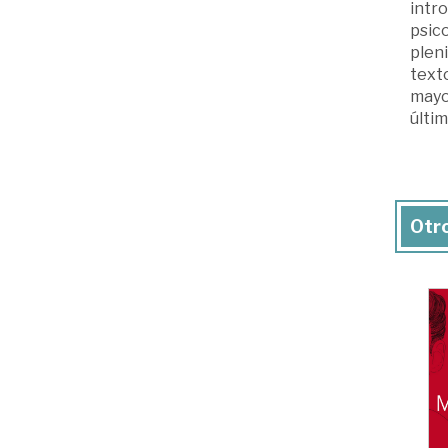
intro
psico
pleni
text
mayo
últim
Otro