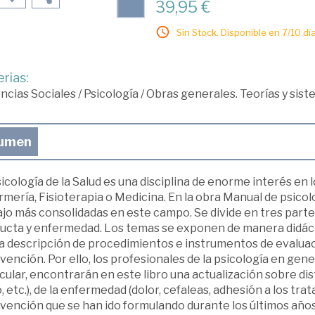
39,95 €
Sin Stock. Disponible en 7/10 día
rias:
ncias Sociales
/
Psicología
/
Obras generales. Teorías y sist
umen
icología de la Salud es una disciplina de enorme interés en l
mería, Fisioterapia o Medicina. En la obra Manual de psicolo
jo más consolidadas en este campo. Se divide en tres partes
ucta y enfermedad. Los temas se exponen de manera didácti
la descripción de procedimientos e instrumentos de evalua
vención. Por ello, los profesionales de la psicología en genera
cular, encontrarán en este libro una actualización sobre dist
o, etc.), de la enfermedad (dolor, cefaleas, adhesión a los tr
rvención que se han ido formulando durante los últimos años