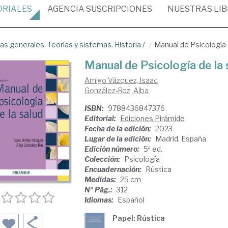
ORIALES
AGENCIA
SUSCRIPCIONES
NUESTRAS
LI
as generales. Teorías y sistemas. Historia
/
Manual de Psicología 
Manual de Psicología de la 
Amigo Vázquez, Isaac
González-Roz, Alba
ISBN:
9788436847376
Editorial:
Ediciones Pirámide
Fecha de la edición:
2023
Lugar de la edición:
Madrid. España
Edición número:
5ª ed.
Colección:
Psicología
Encuadernación:
Rústica
Medidas:
25 cm
Nº Pág.:
312
Idiomas:
Español
Papel: Rústica