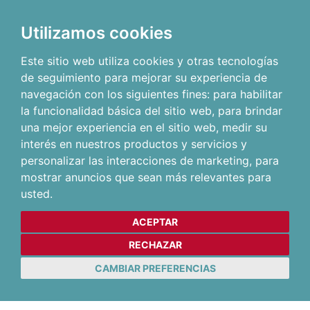
Utilizamos cookies
Este sitio web utiliza cookies y otras tecnologías
de seguimiento para mejorar su experiencia de
navegación con los siguientes fines:
para habilitar
la funcionalidad básica del sitio web
,
para brindar
una mejor experiencia en el sitio web
,
medir su
interés en nuestros productos y servicios y
personalizar las interacciones de marketing
,
para
mostrar anuncios que sean más relevantes para
usted
.
ACEPTAR
RECHAZAR
CAMBIAR PREFERENCIAS