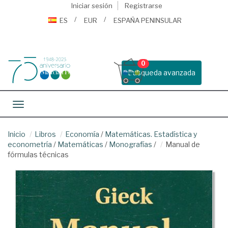
Iniciar sesión
Registrarse
ES
EUR
ESPAÑA PENINSULAR
0
Busqueda avanzada
Toggle navigation
Inicio
Libros
Economía
/
Matemáticas. Estadística y
econometría
/
Matemáticas
/
Monografías
/
Manual de
fórmulas técnicas