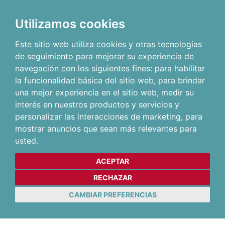
Utilizamos cookies
Este sitio web utiliza cookies y otras tecnologías
de seguimiento para mejorar su experiencia de
navegación con los siguientes fines:
para habilitar
la funcionalidad básica del sitio web
,
para brindar
una mejor experiencia en el sitio web
,
medir su
interés en nuestros productos y servicios y
personalizar las interacciones de marketing
,
para
mostrar anuncios que sean más relevantes para
usted
.
ACEPTAR
RECHAZAR
CAMBIAR PREFERENCIAS