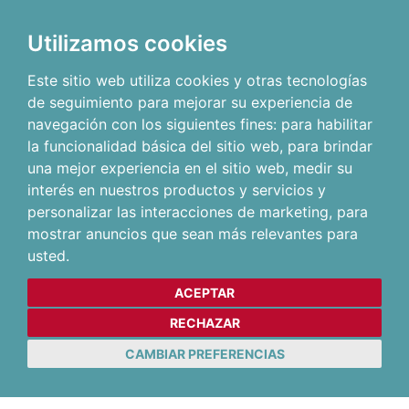
Utilizamos cookies
Este sitio web utiliza cookies y otras tecnologías
de seguimiento para mejorar su experiencia de
navegación con los siguientes fines:
para habilitar
la funcionalidad básica del sitio web
,
para brindar
una mejor experiencia en el sitio web
,
medir su
interés en nuestros productos y servicios y
personalizar las interacciones de marketing
,
para
mostrar anuncios que sean más relevantes para
usted
.
ACEPTAR
RECHAZAR
CAMBIAR PREFERENCIAS