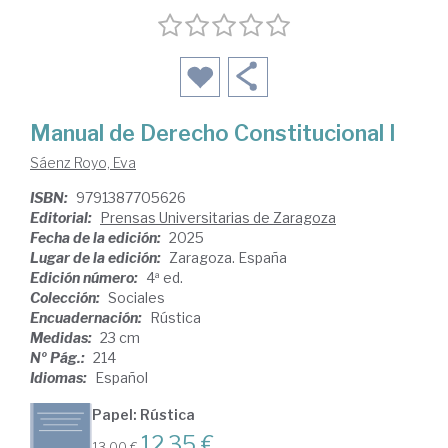
Manual de Derecho Constitucional I
Sáenz Royo, Eva
ISBN:
9791387705626
Editorial:
Prensas Universitarias de Zaragoza
Fecha de la edición:
2025
Lugar de la edición:
Zaragoza. España
Edición número:
4ª ed.
Colección:
Sociales
Encuadernación:
Rústica
Medidas:
23 cm
Nº Pág.:
214
Idiomas:
Español
Papel: Rústica
12,35 €
13,00 €