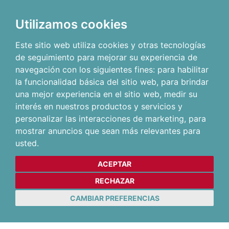
Utilizamos cookies
Este sitio web utiliza cookies y otras tecnologías
de seguimiento para mejorar su experiencia de
navegación con los siguientes fines:
para habilitar
la funcionalidad básica del sitio web
,
para brindar
una mejor experiencia en el sitio web
,
medir su
interés en nuestros productos y servicios y
personalizar las interacciones de marketing
,
para
mostrar anuncios que sean más relevantes para
usted
.
ACEPTAR
RECHAZAR
CAMBIAR PREFERENCIAS