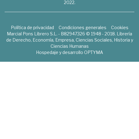
2022.
Política de privacidad
Condiciones generales
Cookies
Marcial Pons Librero S.L. - B82947326 © 1948 - 2018. Librería
de Derecho, Economía, Empresa, Ciencias Sociales, Historia y
Ciencias Humanas
Hospedaje y desarrollo
OPTYMA