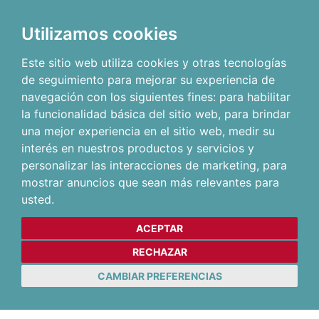
Utilizamos cookies
Este sitio web utiliza cookies y otras tecnologías
de seguimiento para mejorar su experiencia de
navegación con los siguientes fines:
para habilitar
la funcionalidad básica del sitio web
,
para brindar
una mejor experiencia en el sitio web
,
medir su
interés en nuestros productos y servicios y
personalizar las interacciones de marketing
,
para
mostrar anuncios que sean más relevantes para
usted
.
ACEPTAR
RECHAZAR
CAMBIAR PREFERENCIAS