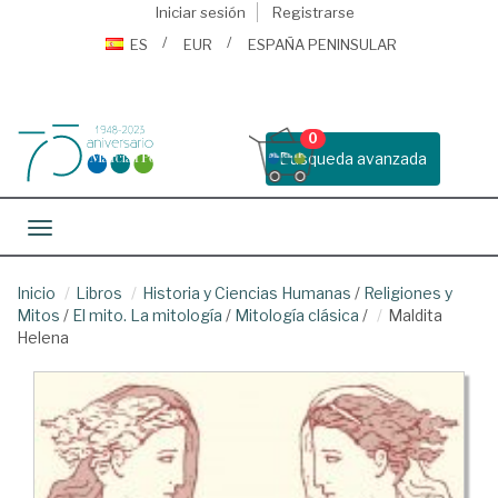
Iniciar sesión
Registrarse
ES
EUR
ESPAÑA PENINSULAR
0
Busqueda avanzada
Toggle navigation
Inicio
Libros
Historia y Ciencias Humanas
/
Religiones y
Mitos
/
El mito. La mitología
/
Mitología clásica
/
Maldita
Helena