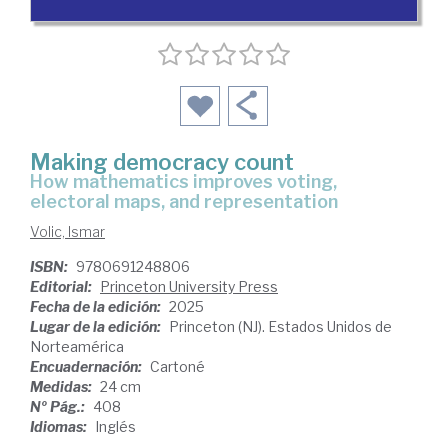
Making democracy count
how mathematics improves voting,
electoral maps, and representation
Volic, Ismar
ISBN:
9780691248806
Editorial:
Princeton University Press
Fecha de la edición:
2025
Lugar de la edición:
Princeton (NJ). Estados Unidos de
Norteamérica
Encuadernación:
Cartoné
Medidas:
24 cm
Nº Pág.:
408
Idiomas:
Inglés