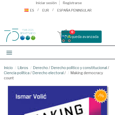
Iniciar sesión
Registrarse
ES
EUR
ESPAÑA PENINSULAR
0
Busqueda avanzada
Toggle navigation
Inicio
Libros
Derecho
/
Derecho político y constitucional
/
Ciencia política
/
Derecho electoral
/
Making democracy
count