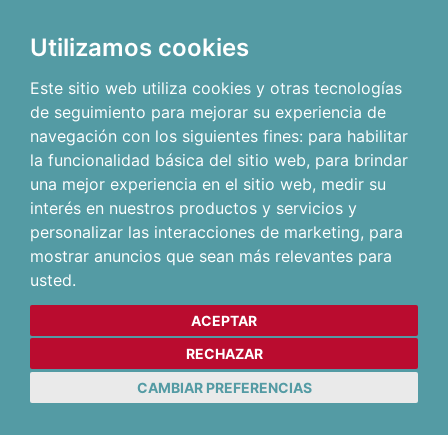
Utilizamos cookies
Este sitio web utiliza cookies y otras tecnologías
de seguimiento para mejorar su experiencia de
navegación con los siguientes fines:
para habilitar
la funcionalidad básica del sitio web
,
para brindar
una mejor experiencia en el sitio web
,
medir su
interés en nuestros productos y servicios y
personalizar las interacciones de marketing
,
para
mostrar anuncios que sean más relevantes para
usted
.
ACEPTAR
RECHAZAR
CAMBIAR PREFERENCIAS