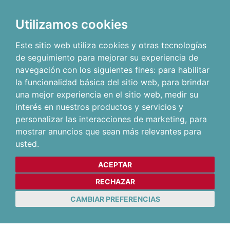
Utilizamos cookies
Este sitio web utiliza cookies y otras tecnologías
de seguimiento para mejorar su experiencia de
navegación con los siguientes fines:
para habilitar
la funcionalidad básica del sitio web
,
para brindar
una mejor experiencia en el sitio web
,
medir su
interés en nuestros productos y servicios y
personalizar las interacciones de marketing
,
para
mostrar anuncios que sean más relevantes para
usted
.
ACEPTAR
RECHAZAR
CAMBIAR PREFERENCIAS