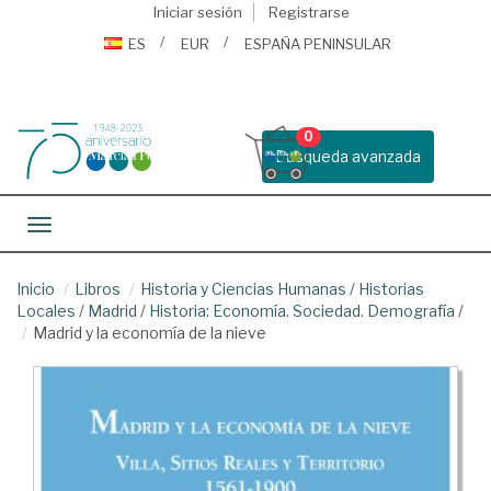
Iniciar sesión
Registrarse
ES
EUR
ESPAÑA PENINSULAR
0
Busqueda avanzada
Toggle navigation
Inicio
Libros
Historia y Ciencias Humanas
/
Historias
Locales
/
Madrid
/
Historia: Economía. Sociedad. Demografía
/
Madrid y la economía de la nieve