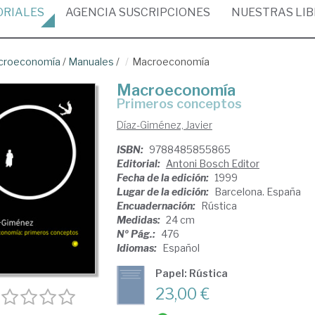
ORIALES
AGENCIA
SUSCRIPCIONES
NUESTRAS
LI
croeconomía
/
Manuales
/
Macroeconomía
Macroeconomía
primeros conceptos
Díaz-Giménez, Javier
ISBN:
9788485855865
Editorial:
Antoni Bosch Editor
Fecha de la edición:
1999
Lugar de la edición:
Barcelona. España
Encuadernación:
Rústica
Medidas:
24 cm
Nº Pág.:
476
Idiomas:
Español
Papel: Rústica
23,00 €