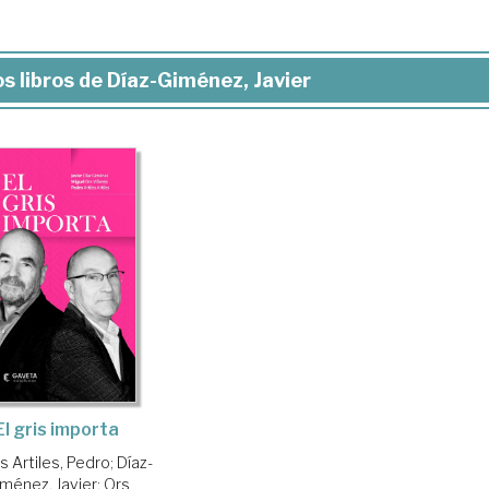
s libros de Díaz-Giménez, Javier
El gris importa
es Artiles, Pedro
;
Díaz-
ménez, Javier
;
Ors