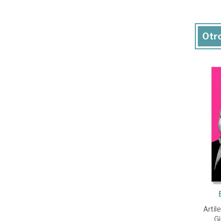
Otro
Artil
Gi