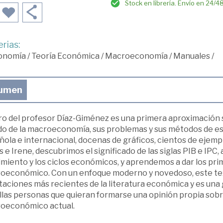
Stock en librería. Envío en 24/4
rias:
onomía
/
Teoría Económica
/
Macroeconomía
/
Manuales
/
umen
bro del profesor Díaz-Giménez es una primera aproximación 
o de la macroeconomía, sus problemas y sus métodos de est
ola e internacional, docenas de gráficos, cientos de ejemplo
 e Irene, descubrimos el significado de las siglas PIB e IPC, 
miento y los ciclos económicos, y aprendemos a dar los prim
oeconómico. Con un enfoque moderno y novedoso, este text
aciones más recientes de la literatura económica y es una 
las personas que quieran formarse una opinión propia sobre
oeconómico actual.