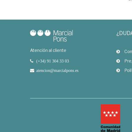
¿DUD
Atención al cliente
Com
Pre
(+34) 91 304 33 03
Polí
atencion@marcialpons.es