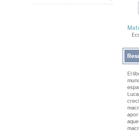
Mate
Ec
Res
El li
mund
españ
Lucas
creci
macr
aport
aquel
macr