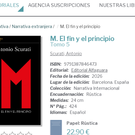
ORIALES
AGENCIA
SUSCRIPCIONES
NUESTRAS
LI
ativa
/
Narrativa extranjera
/
M. El fin y el principio
M. El fin y el principio
Tomo 5
Scurati, Antonio
ISBN:
9791387846473
Editorial:
Editorial Alfaguara
Fecha de la edición:
2026
Lugar de la edición:
Barcelona. España
Colección:
Narrativa Internacional
Encuadernación:
Rústica
Medidas:
24 cm
Nº Pág.:
424
Idiomas:
Español
Papel: Rústica
22,90 €