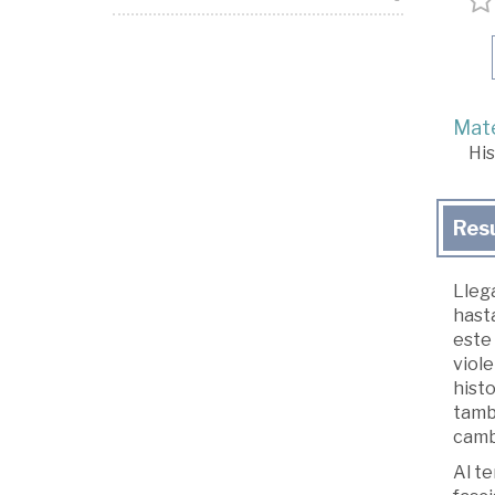
Mate
His
Res
Llega
hasta
este 
viole
histo
tambi
camb
Al te