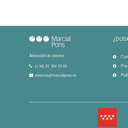
¿DUD
Atención al cliente
Com
Pre
(+34) 91 304 33 03
Polí
atencion@marcialpons.es