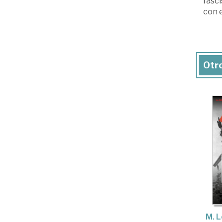
fasci
con 
Otro
M. L