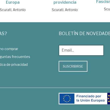
Fascis
Europa
providencia
Scu
Scurati, Antonio
Scurati, Antonio
AS?
BOLETÍN DE NOVEDAD
o comprar
guntas frecuentes
tica de privacidad
SUSCRIBIRSE