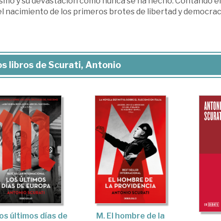
smo y su devastación como nunca se ha hecho. Contando el s
el nacimiento de los primeros brotes de libertad y democrac
s libros de Scurati, Antonio
os últimos días de
M. El hombre de la