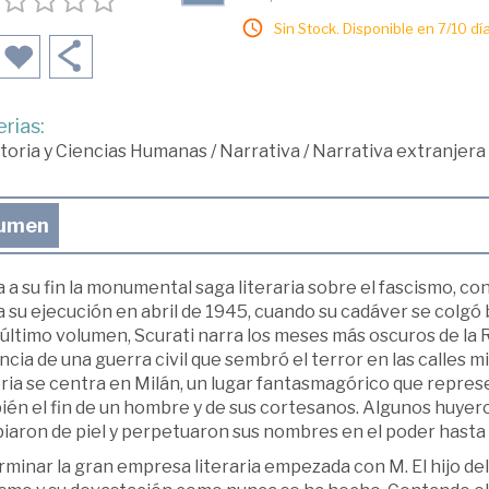
Sin Stock. Disponible en 7/10 día
rias:
toria y Ciencias Humanas
/
Narrativa
/
Narrativa extranjera
umen
 a su fin la monumental saga literaria sobre el fascismo, con
 su ejecución en abril de 1945, cuando su cadáver se colgó 
último volumen, Scurati narra los meses más oscuros de la Re
ncia de una guerra civil que sembró el terror en las calles 
ria se centra en Milán, un lugar fantasmagórico que represe
én el fin de un hombre y de sus cortesanos. Algunos huyeron
iaron de piel y perpetuaron sus nombres en el poder hasta 
rminar la gran empresa literaria empezada con M. El hijo del