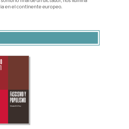
ombrío final de un dictador, nos ilumina
ia en el continente europeo.