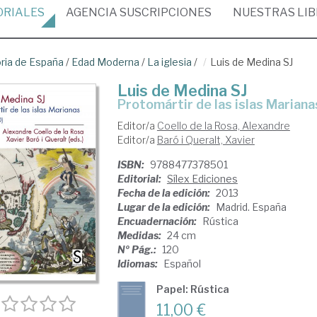
ORIALES
AGENCIA
SUSCRIPCIONES
NUESTRAS
LI
oria de España
/
Edad Moderna
/
La iglesia
/
Luis de Medina SJ
Luis de Medina SJ
Protomártir de las islas Marian
Editor/a
Coello de la Rosa, Alexandre
Editor/a
Baró i Queralt, Xavier
ISBN:
9788477378501
Editorial:
Sílex Ediciones
Fecha de la edición:
2013
Lugar de la edición:
Madrid. España
Encuadernación:
Rústica
Medidas:
24 cm
Nº Pág.:
120
Idiomas:
Español
Papel: Rústica
11,00 €