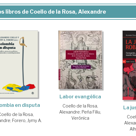
s libros de Coello de la Rosa, Alexandre
Labor evangélica
ombia en disputa
Coello de la Rosa,
La ju
Alexandre
;
Peña Filiu,
Coello de la Rosa,
Coel
Verónica
andre
;
Forero, Jymy A.
Alexa
Alh