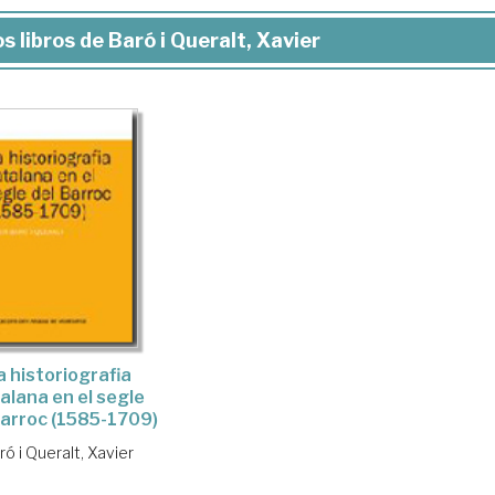
s libros de Baró i Queralt, Xavier
a historiografia
alana en el segle
Barroc (1585-1709)
ró i Queralt, Xavier