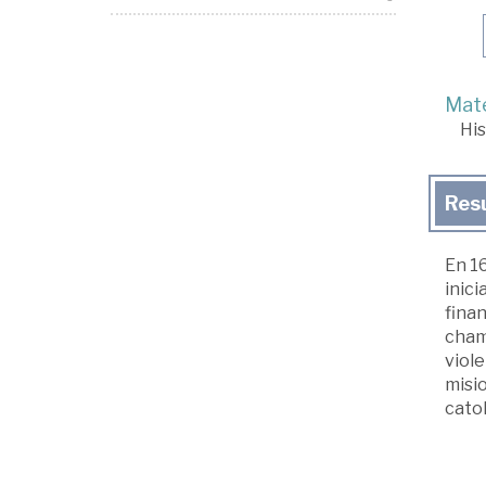
Mate
His
Res
En 16
inici
finan
chamo
viole
misio
catol