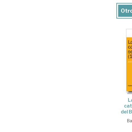
Otro
L
cat
del 
Ba