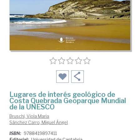
Lugares de interés geológico de
Costa Quebrada Geoparque Mundial
de la UNESCO
Bruschi, Viola Maria
Sánchez Carro, Miguel Ángel
ISBN:
9788419897411
Editorial:
Universidad de Cantabria