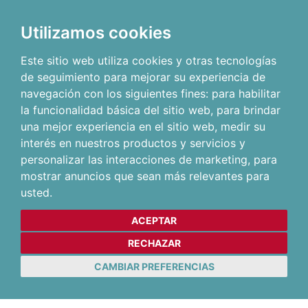
Utilizamos cookies
Este sitio web utiliza cookies y otras tecnologías
de seguimiento para mejorar su experiencia de
navegación con los siguientes fines:
para habilitar
la funcionalidad básica del sitio web
,
para brindar
una mejor experiencia en el sitio web
,
medir su
interés en nuestros productos y servicios y
personalizar las interacciones de marketing
,
para
mostrar anuncios que sean más relevantes para
usted
.
ACEPTAR
RECHAZAR
CAMBIAR PREFERENCIAS