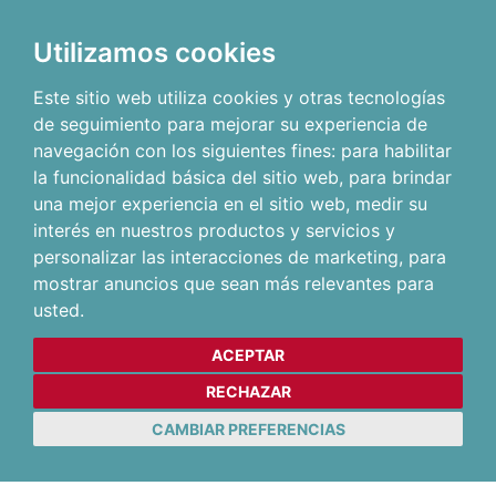
Utilizamos cookies
Este sitio web utiliza cookies y otras tecnologías
de seguimiento para mejorar su experiencia de
navegación con los siguientes fines:
para habilitar
la funcionalidad básica del sitio web
,
para brindar
una mejor experiencia en el sitio web
,
medir su
interés en nuestros productos y servicios y
personalizar las interacciones de marketing
,
para
mostrar anuncios que sean más relevantes para
usted
.
ACEPTAR
RECHAZAR
CAMBIAR PREFERENCIAS