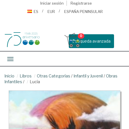
Iniciar sesión
Registrarse
ES
EUR
ESPAÑA PENINSULAR
0
Busqueda avanzada
Toggle navigation
Inicio
Libros
Otras Categorías
/
Infantil y Juvenil
/
Obras
Infantiles
/
Lucía