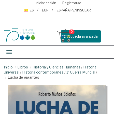
Iniciar sesión
Registrarse
ES
EUR
ESPAÑA PENINSULAR
0
Busqueda avanzada
Toggle navigation
Inicio
Libros
Historia y Ciencias Humanas
/
Historia
Universal
/
Historia contemporánea
/
1ª Guerra Mundial
/
Lucha de gigantes