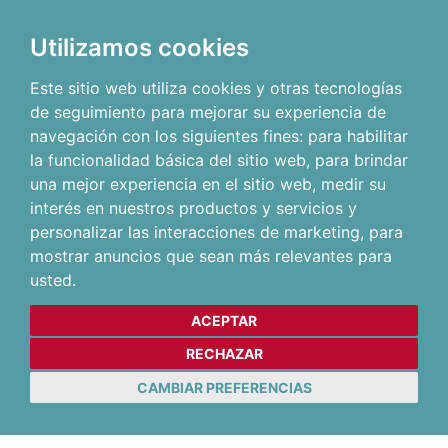
Utilizamos cookies
Este sitio web utiliza cookies y otras tecnologías
de seguimiento para mejorar su experiencia de
navegación con los siguientes fines:
para habilitar
la funcionalidad básica del sitio web
,
para brindar
una mejor experiencia en el sitio web
,
medir su
interés en nuestros productos y servicios y
personalizar las interacciones de marketing
,
para
mostrar anuncios que sean más relevantes para
usted
.
ACEPTAR
RECHAZAR
CAMBIAR PREFERENCIAS