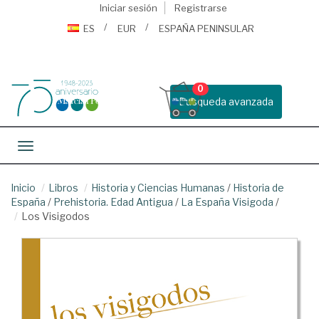
Iniciar sesión
Registrarse
ES
EUR
ESPAÑA PENINSULAR
0
Busqueda avanzada
Toggle navigation
Inicio
Libros
Historia y Ciencias Humanas
/
Historia de
España
/
Prehistoria. Edad Antigua
/
La España Visigoda
/
Los Visigodos