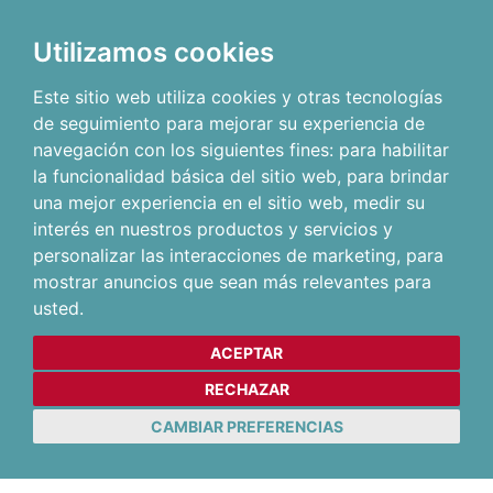
Utilizamos cookies
Este sitio web utiliza cookies y otras tecnologías
de seguimiento para mejorar su experiencia de
navegación con los siguientes fines:
para habilitar
la funcionalidad básica del sitio web
,
para brindar
una mejor experiencia en el sitio web
,
medir su
interés en nuestros productos y servicios y
personalizar las interacciones de marketing
,
para
mostrar anuncios que sean más relevantes para
usted
.
ACEPTAR
RECHAZAR
CAMBIAR PREFERENCIAS