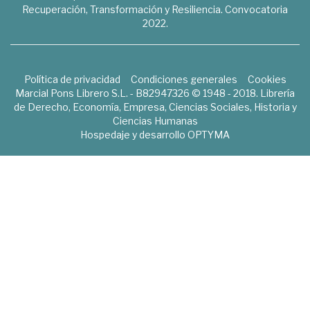
Recuperación, Transformación y Resiliencia. Convocatoria
2022.
Política de privacidad
Condiciones generales
Cookies
Marcial Pons Librero S.L. - B82947326 © 1948 - 2018. Librería
de Derecho, Economía, Empresa, Ciencias Sociales, Historia y
Ciencias Humanas
Hospedaje y desarrollo
OPTYMA