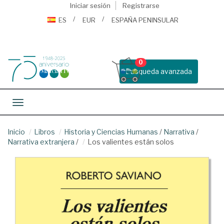
Iniciar sesión
Registrarse
ES
EUR
ESPAÑA PENINSULAR
0
Busqueda avanzada
Toggle navigation
Inicio
Libros
Historia y Ciencias Humanas
/
Narrativa
/
Narrativa extranjera
/
Los valientes están solos