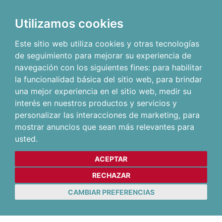
Utilizamos cookies
Este sitio web utiliza cookies y otras tecnologías
de seguimiento para mejorar su experiencia de
navegación con los siguientes fines:
para habilitar
la funcionalidad básica del sitio web
,
para brindar
una mejor experiencia en el sitio web
,
medir su
interés en nuestros productos y servicios y
personalizar las interacciones de marketing
,
para
mostrar anuncios que sean más relevantes para
usted
.
ACEPTAR
RECHAZAR
CAMBIAR PREFERENCIAS