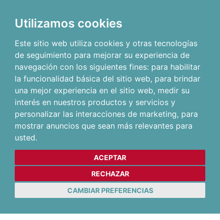
Utilizamos cookies
Este sitio web utiliza cookies y otras tecnologías
de seguimiento para mejorar su experiencia de
navegación con los siguientes fines:
para habilitar
la funcionalidad básica del sitio web
,
para brindar
una mejor experiencia en el sitio web
,
medir su
interés en nuestros productos y servicios y
personalizar las interacciones de marketing
,
para
mostrar anuncios que sean más relevantes para
usted
.
ACEPTAR
RECHAZAR
CAMBIAR PREFERENCIAS