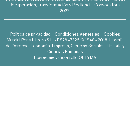
Recuperación, Transformación y Resiliencia. Convocatoria
2022.
Política de privacidad
Condiciones generales
Cookies
Marcial Pons Librero S.L. - B82947326 © 1948 - 2018. Librería
de Derecho, Economía, Empresa, Ciencias Sociales, Historia y
Ciencias Humanas
Hospedaje y desarrollo
OPTYMA