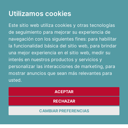
Utilizamos cookies
Este sitio web utiliza cookies y otras tecnologías
de seguimiento para mejorar su experiencia de
navegación con los siguientes fines:
para habilitar
la funcionalidad básica del sitio web
,
para brindar
una mejor experiencia en el sitio web
,
medir su
interés en nuestros productos y servicios y
personalizar las interacciones de marketing
,
para
mostrar anuncios que sean más relevantes para
usted
.
ACEPTAR
RECHAZAR
CAMBIAR PREFERENCIAS