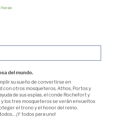
8 horas
osa del mundo.
mplir su sueño de convertirse en
ad con otros mosqueteros, Athos, Portos y
ayuda de sus espías, el conde Rochefort y
n y los tres mosqueteros se verán envueltos
oteger el trono y el honor del reino.
todos… ¡Y todos para uno!