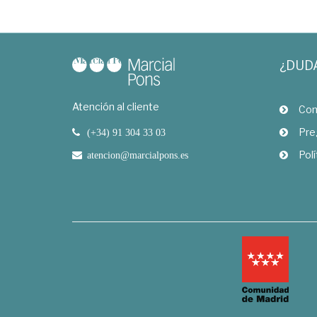
¿DUD
Atención al cliente
Com
Pre
(+34) 91 304 33 03
Polí
atencion@marcialpons.es