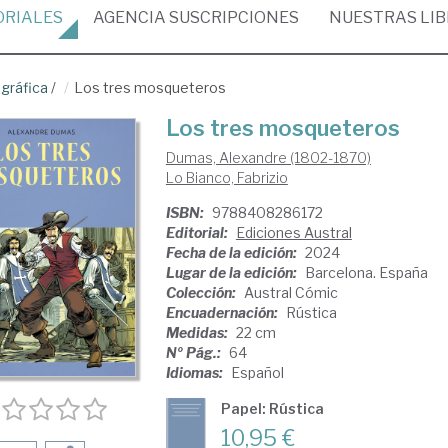
ORIALES
AGENCIA
SUSCRIPCIONES
NUESTRAS
LI
gráfica
/
Los tres mosqueteros
Los tres mosqueteros
Dumas, Alexandre (1802-1870)
Lo Bianco, Fabrizio
ISBN:
9788408286172
Editorial:
Ediciones Austral
Fecha de la edición:
2024
Lugar de la edición:
Barcelona. España
Colección:
Austral Cómic
Encuadernación:
Rústica
Medidas:
22 cm
Nº Pág.:
64
Idiomas:
Español
Papel: Rústica
10,95 €