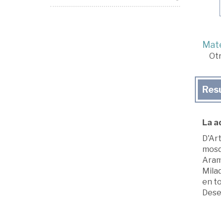
Mate
Ot
Res
La a
D'Art
mosq
Arami
Mila
en to
Dese