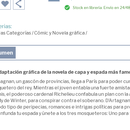
Stock en librería. Envío en 24/4
rias:
ras Categorías
/
Cómic y Novela gráfica
/
umen
daptación gráfica de la novela de capa y espada más fam
agnan, un gascón de provincias, llega a París para poder cu
uetero del rey. Mientras el joven entabla una fuerte amist
s, el poderoso cardenal Richelieu confabula un plan con la 
dy de Winter, para conspirar contra el soberano. D’Artagna
do tipo de peripecias, romances e intrigas políticas para pr
nfunda tu espada y únete a los tres mosqueteros: Uno para 