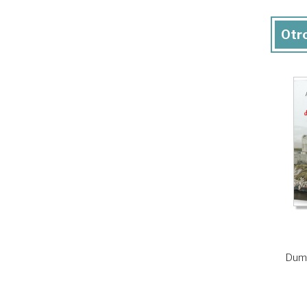
Otro
Duma