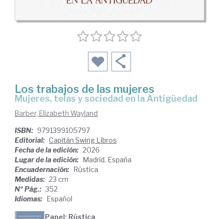
Los trabajos de las mujeres
Mujeres, telas y sociedad en la Antigüedad
Barber, Elizabeth Wayland
ISBN:
9791399105797
Editorial:
Capitán Swing Libros
Fecha de la edición:
2026
Lugar de la edición:
Madrid. España
Encuadernación:
Rústica
Medidas:
23 cm
Nº Pág.:
352
Idiomas:
Español
Papel: Rústica