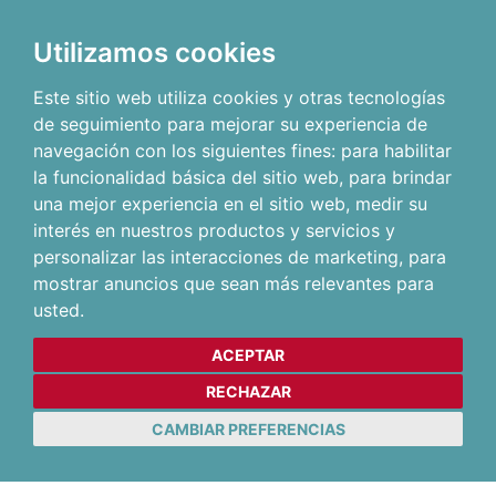
Utilizamos cookies
Este sitio web utiliza cookies y otras tecnologías
de seguimiento para mejorar su experiencia de
navegación con los siguientes fines:
para habilitar
la funcionalidad básica del sitio web
,
para brindar
una mejor experiencia en el sitio web
,
medir su
interés en nuestros productos y servicios y
personalizar las interacciones de marketing
,
para
mostrar anuncios que sean más relevantes para
usted
.
ACEPTAR
RECHAZAR
CAMBIAR PREFERENCIAS