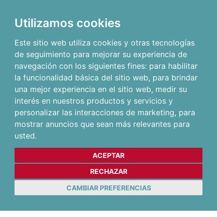
Utilizamos cookies
Este sitio web utiliza cookies y otras tecnologías
de seguimiento para mejorar su experiencia de
navegación con los siguientes fines:
para habilitar
la funcionalidad básica del sitio web
,
para brindar
una mejor experiencia en el sitio web
,
medir su
interés en nuestros productos y servicios y
personalizar las interacciones de marketing
,
para
mostrar anuncios que sean más relevantes para
usted
.
ACEPTAR
RECHAZAR
CAMBIAR PREFERENCIAS