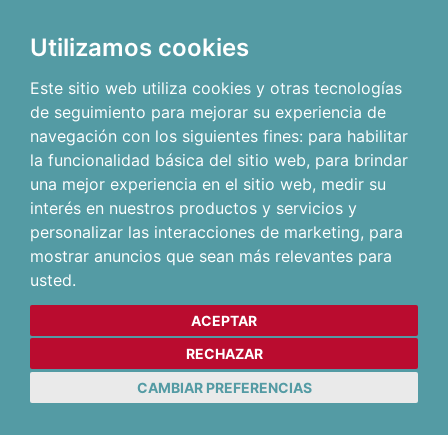
Utilizamos cookies
Este sitio web utiliza cookies y otras tecnologías
de seguimiento para mejorar su experiencia de
navegación con los siguientes fines:
para habilitar
la funcionalidad básica del sitio web
,
para brindar
una mejor experiencia en el sitio web
,
medir su
interés en nuestros productos y servicios y
personalizar las interacciones de marketing
,
para
mostrar anuncios que sean más relevantes para
usted
.
ACEPTAR
RECHAZAR
CAMBIAR PREFERENCIAS