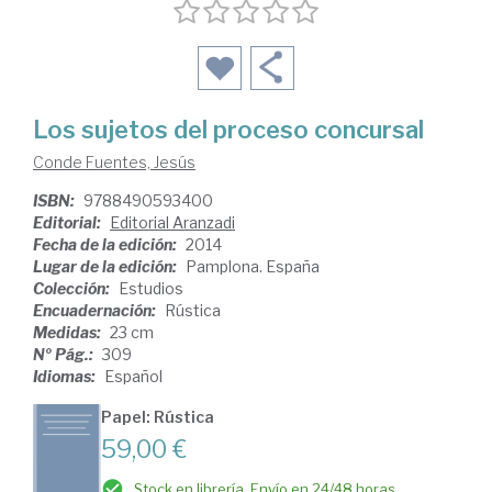
Los sujetos del proceso concursal
Conde Fuentes, Jesús
ISBN:
9788490593400
Editorial:
Editorial Aranzadi
Fecha de la edición:
2014
Lugar de la edición:
Pamplona. España
Colección:
Estudios
Encuadernación:
Rústica
Medidas:
23 cm
Nº Pág.:
309
Idiomas:
Español
Papel: Rústica
59,00 €
Stock en librería. Envío en 24/48 horas