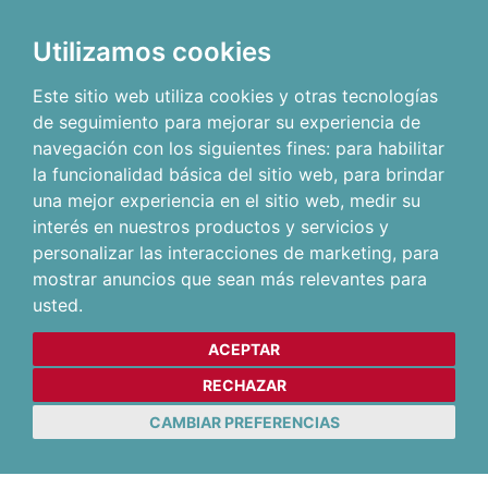
Utilizamos cookies
Este sitio web utiliza cookies y otras tecnologías
de seguimiento para mejorar su experiencia de
navegación con los siguientes fines:
para habilitar
la funcionalidad básica del sitio web
,
para brindar
una mejor experiencia en el sitio web
,
medir su
interés en nuestros productos y servicios y
personalizar las interacciones de marketing
,
para
mostrar anuncios que sean más relevantes para
usted
.
ACEPTAR
RECHAZAR
CAMBIAR PREFERENCIAS