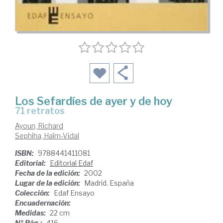
Los Sefardíes de ayer y de hoy
71 retratos
Ayoun, Richard
Sephiha, Haïm-Vidal
ISBN:
9788441411081
Editorial:
Editorial Edaf
Fecha de la edición:
2002
Lugar de la edición:
Madrid. España
Colección:
Edaf Ensayo
Encuadernación:
Medidas:
22 cm
Nº Pág.:
416