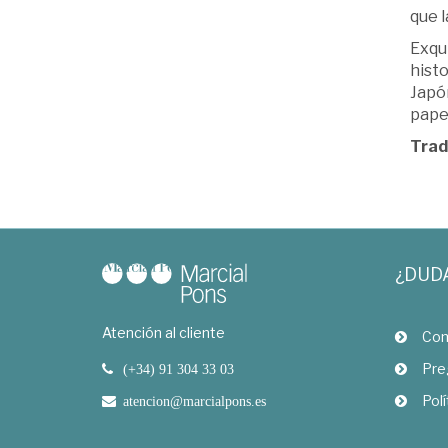
que l
Exqui
histo
Japón
pape
Trad
¿DUD
Atención al cliente
Com
Pre
(+34) 91 304 33 03
Polí
atencion@marcialpons.es