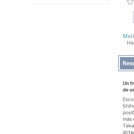
Mate
His
Res
Un tr
de u
Escon
Shih
posib
más e
Takar
dota