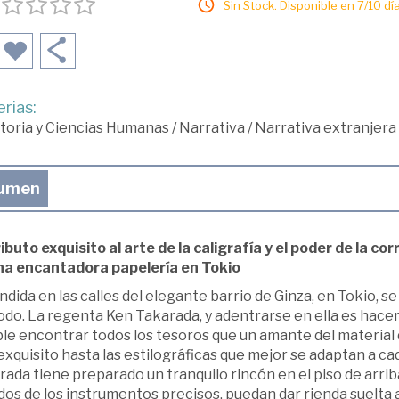
Sin Stock. Disponible en 7/10 día
rias:
toria y Ciencias Humanas
/
Narrativa
/
Narrativa extranjera
umen
ibuto exquisito al arte de la caligrafía y el poder de la c
na encantadora papelería en Tokio
dida en las calles del elegante barrio de Ginza, en Tokio, se
odo. La regenta Ken Takarada, y adentrarse en ella es hace
le encontrar todos los tesoros que un amante del material 
xquisito hasta las estilográficas que mejor se adaptan a ca
ada tiene preparado un tranquilo rincón en el piso de arriba
dos de los instrumentos precisos, puedan dar rienda suelta