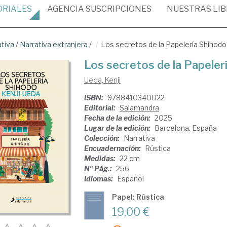
ORIALES
AGENCIA
SUSCRIPCIONES
NUESTRAS
LI
ativa
/
Narrativa extranjera
/
Los secretos de la Papelería Shihodo
Los secretos de la Papeler
Ueda, Kenji
ISBN:
9788410340022
Editorial:
Salamandra
Fecha de la edición:
2025
Lugar de la edición:
Barcelona. España
Colección:
Narrativa
Encuadernación:
Rústica
Medidas:
22 cm
Nº Pág.:
256
Idiomas:
Español
Papel: Rústica
19,00 €