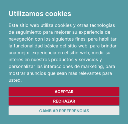
Utilizamos cookies
Este sitio web utiliza cookies y otras tecnologías
de seguimiento para mejorar su experiencia de
navegación con los siguientes fines:
para habilitar
la funcionalidad básica del sitio web
,
para brindar
una mejor experiencia en el sitio web
,
medir su
interés en nuestros productos y servicios y
personalizar las interacciones de marketing
,
para
mostrar anuncios que sean más relevantes para
usted
.
ACEPTAR
RECHAZAR
CAMBIAR PREFERENCIAS