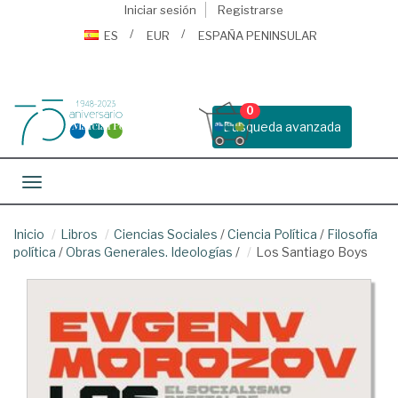
Iniciar sesión
Registrarse
ES
EUR
ESPAÑA PENINSULAR
0
Busqueda avanzada
Toggle navigation
Inicio
Libros
Ciencias Sociales
/
Ciencia Política
/
Filosofía
política
/
Obras Generales. Ideologías
/
Los Santiago Boys