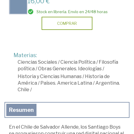
16,00 €
Stock en librería. Envío en 24/48 horas
COMPRAR
Materias:
Ciencias Sociales
/
Ciencia Política
/
Filosofía
política
/
Obras Generales. Ideologías
/
Historia y Ciencias Humanas
/
Historia de
América
/
Países. America Latina
/
Argentina.
Chile
/
Resumen
En el Chile de Salvador Allende, los Santiago Boys
se propusieron construir una red digital nacional al