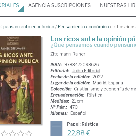
ORIALES
AGENCIA
SUSCRIPCIONES
NUESTRAS
LI
del pensamiento económico
/
Pensamiento económico
/
Los ricos
Los ricos ante la opinión pú
¿Qué pensamos cuando pensamo
Zitelmann, Rainer
ISBN:
9788472098626
Editorial:
Unión Editorial
Fecha de la edición:
2022
Lugar de la edición:
Madrid. España
Colección:
Cristianismo y economía de m
Encuadernación:
Rústica
Medidas:
21 cm
Nº Pág.:
470
Idiomas:
Español
Papel: Rústica
22,88 €