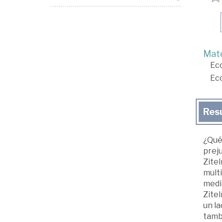
Mate
Ec
Ec
Res
¿Qué
preju
Zitel
multi
medi
Zite
un la
tambi