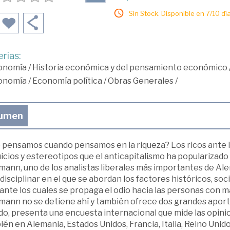
Sin Stock. Disponible en 7/10 día
rias:
onomía
/
Historia económica y del pensamiento económico
onomía
/
Economía política
/
Obras Generales
/
umen
 pensamos cuando pensamos en la riqueza? Los ricos ante la
icios y estereotipos que el anticapitalismo ha popularizado
mann, uno de los analistas liberales más importantes de Alem
disciplinar en el que se abordan los factores históricos, soc
ante los cuales se propaga el odio hacia las personas con 
lmann no se detiene ahí y también ofrece dos grandes aport
do, presenta una encuesta internacional que mide las opini
én en Alemania, Estados Unidos, Francia, Italia, Reino Unido 