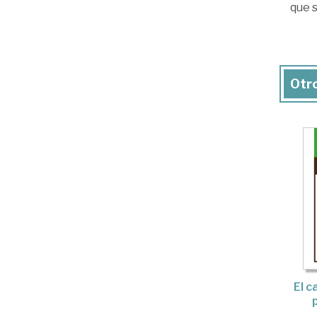
que s
Otro
El c