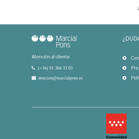
¿DUD
Atención al cliente
Com
Pre
(+34) 91 304 33 03
Polí
atencion@marcialpons.es