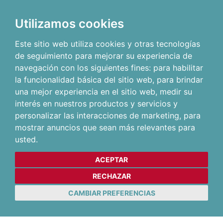
Utilizamos cookies
Este sitio web utiliza cookies y otras tecnologías
de seguimiento para mejorar su experiencia de
navegación con los siguientes fines:
para habilitar
la funcionalidad básica del sitio web
,
para brindar
una mejor experiencia en el sitio web
,
medir su
interés en nuestros productos y servicios y
personalizar las interacciones de marketing
,
para
mostrar anuncios que sean más relevantes para
usted
.
ACEPTAR
RECHAZAR
CAMBIAR PREFERENCIAS