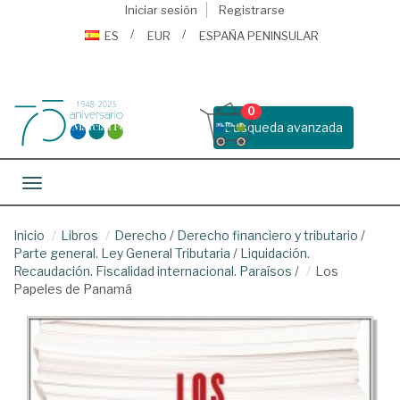
Iniciar sesión
Registrarse
ES
EUR
ESPAÑA PENINSULAR
0
Busqueda avanzada
Toggle navigation
Inicio
Libros
Derecho
/
Derecho financiero y tributario
/
Parte general. Ley General Tributaria
/
Liquidación.
Recaudación. Fiscalidad internacional. Paraísos
/
Los
Papeles de Panamá