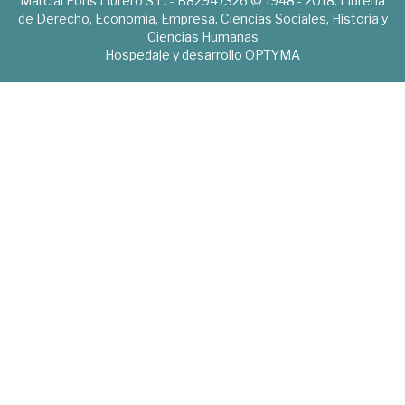
Marcial Pons Librero S.L. - B82947326 © 1948 - 2018. Librería
de Derecho, Economía, Empresa, Ciencias Sociales, Historia y
Ciencias Humanas
Hospedaje y desarrollo
OPTYMA