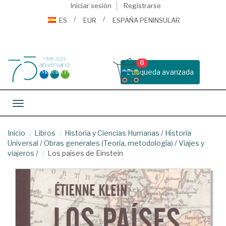
Iniciar sesión
Registrarse
ES
EUR
ESPAÑA PENINSULAR
0
Busqueda avanzada
Toggle navigation
Inicio
Libros
Historia y Ciencias Humanas
/
Historia
Universal
/
Obras generales (Teoría, metodología)
/
Viajes y
viajeros
/
Los países de Einstein