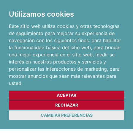
Utilizamos cookies
Este sitio web utiliza cookies y otras tecnologías
de seguimiento para mejorar su experiencia de
navegación con los siguientes fines:
para habilitar
la funcionalidad básica del sitio web
,
para brindar
una mejor experiencia en el sitio web
,
medir su
interés en nuestros productos y servicios y
personalizar las interacciones de marketing
,
para
mostrar anuncios que sean más relevantes para
usted
.
ACEPTAR
RECHAZAR
CAMBIAR PREFERENCIAS