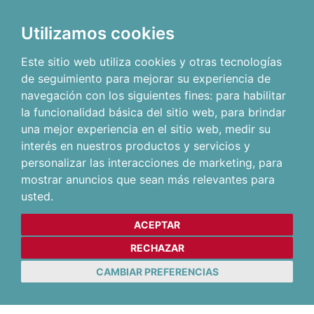
Utilizamos cookies
Este sitio web utiliza cookies y otras tecnologías
de seguimiento para mejorar su experiencia de
navegación con los siguientes fines:
para habilitar
la funcionalidad básica del sitio web
,
para brindar
una mejor experiencia en el sitio web
,
medir su
interés en nuestros productos y servicios y
personalizar las interacciones de marketing
,
para
mostrar anuncios que sean más relevantes para
usted
.
ACEPTAR
RECHAZAR
CAMBIAR PREFERENCIAS