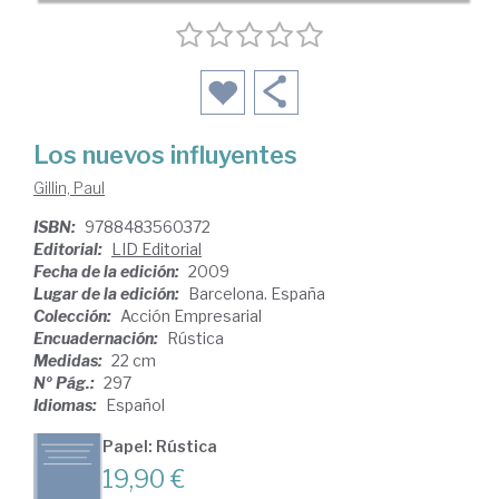
Los nuevos influyentes
Gillin, Paul
ISBN:
9788483560372
Editorial:
LID Editorial
Fecha de la edición:
2009
Lugar de la edición:
Barcelona. España
Colección:
Acción Empresarial
Encuadernación:
Rústica
Medidas:
22 cm
Nº Pág.:
297
Idiomas:
Español
Papel: Rústica
19,90 €