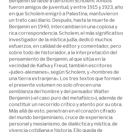
Benjamin se debe a Gershom Scholem. Ambos
fueron amigos de juventud, y entre 1915 y 1923, año
en que Scholem emigró a Palestina, mantuvieron
un trato casi diario. Después, hasta la muerte de
Benjamin en 1940, intercambiaron una copiosa y
rica correspondencia. Scholem, el más significativo
investigador de la mística judía, dedicó muchos
esfuerzos, en calidad de editor y comentador, pero
sobre todo de historiador, a la interpretación del
pensamiento de Benjamin, al que sitúa en la
vecindad de Kafka y Freud, también escritores
«judeo-alemanes», según Scholem, y «hombres de
una tierra extranjera». Los tres textos que forman
el presente volumen no solo ofrecen una
semblanza del hombre y del pensador Walter
Benjamin («el caso puro del metafísico»), además de
constituir un recorrido crítico y atento por su obra.
Más allá de esto, penetran en el corazón cifrado
del mundo benjaminiano, cruce de experiencia
personal y mesianismo, de dialéctica y mística, de
vivencia cotidiana e historia. Ello queda de