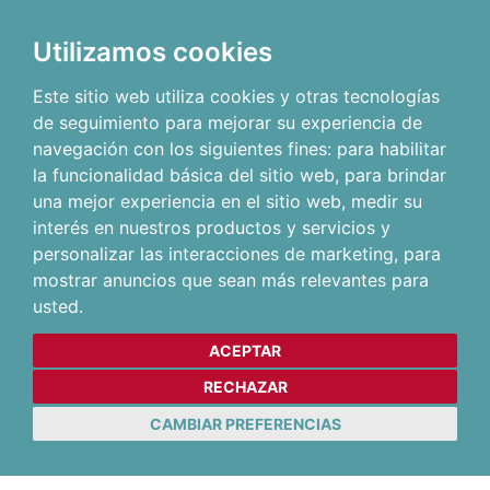
Utilizamos cookies
Este sitio web utiliza cookies y otras tecnologías
de seguimiento para mejorar su experiencia de
navegación con los siguientes fines:
para habilitar
la funcionalidad básica del sitio web
,
para brindar
una mejor experiencia en el sitio web
,
medir su
interés en nuestros productos y servicios y
personalizar las interacciones de marketing
,
para
mostrar anuncios que sean más relevantes para
usted
.
ACEPTAR
RECHAZAR
CAMBIAR PREFERENCIAS