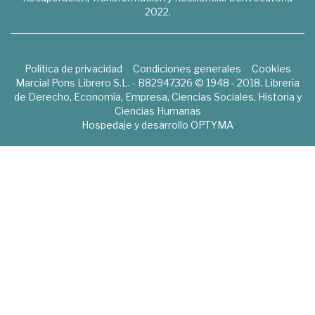
2022.
Política de privacidad
Condiciones generales
Cookies
Marcial Pons Librero S.L. - B82947326 © 1948 - 2018. Librería
de Derecho, Economía, Empresa, Ciencias Sociales, Historia y
Ciencias Humanas
Hospedaje y desarrollo
OPTYMA