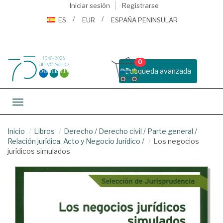
Iniciar sesión
Registrarse
ES
EUR
ESPAÑA PENINSULAR
0
Busqueda avanzada
Toggle navigation
Inicio
Libros
Derecho
/
Derecho civil
/
Parte general
/
Relación jurídica. Acto y Negocio Jurídico
/
Los negocios
jurídicos simulados