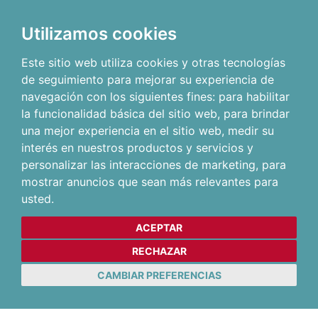
Utilizamos cookies
Este sitio web utiliza cookies y otras tecnologías
de seguimiento para mejorar su experiencia de
navegación con los siguientes fines:
para habilitar
la funcionalidad básica del sitio web
,
para brindar
una mejor experiencia en el sitio web
,
medir su
interés en nuestros productos y servicios y
personalizar las interacciones de marketing
,
para
mostrar anuncios que sean más relevantes para
usted
.
ACEPTAR
RECHAZAR
CAMBIAR PREFERENCIAS