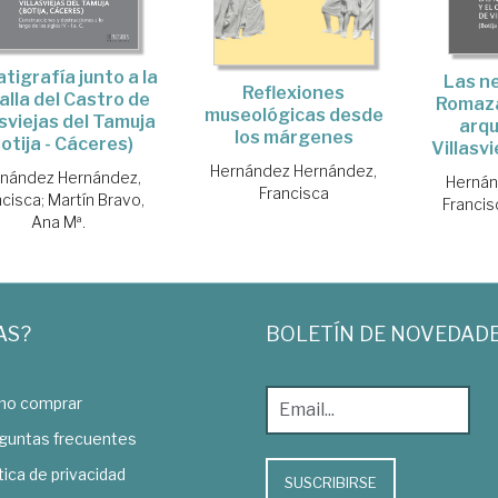
tigrafía junto a la
Las ne
Reflexiones
alla del Castro de
Romaza
museológicas desde
asviejas del Tamuja
arqu
los márgenes
otija - Cáceres)
Villasv
Hernández Hernández,
nández Hernández,
Hernán
Francisca
ncisca
;
Martín Bravo,
Francis
Ana Mª.
AS?
BOLETÍN DE NOVEDAD
o comprar
guntas frecuentes
tica de privacidad
SUSCRIBIRSE