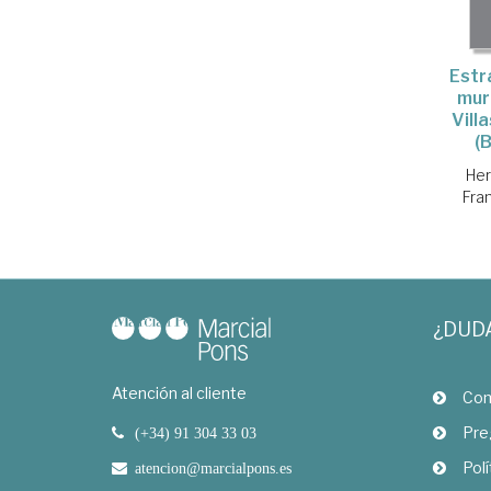
Estra
mur
Vill
(B
Her
Fra
¿DUD
Atención al cliente
Com
Pre
(+34) 91 304 33 03
Polí
atencion@marcialpons.es