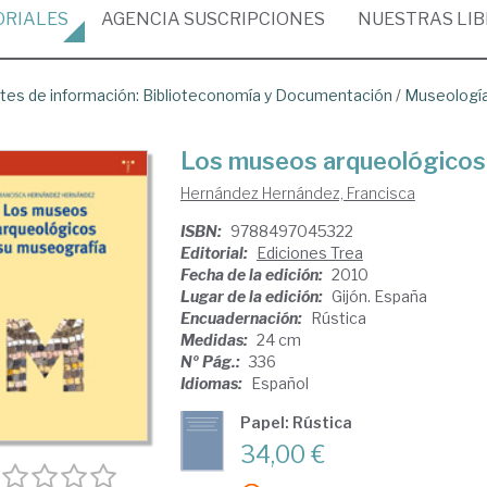
ORIALES
AGENCIA
SUSCRIPCIONES
NUESTRAS
LI
tes de información: Biblioteconomía y Documentación
/
Museologí
Los museos arqueológicos
Hernández Hernández, Francisca
ISBN:
9788497045322
Editorial:
Ediciones Trea
Fecha de la edición:
2010
Lugar de la edición:
Gijón. España
Encuadernación:
Rústica
Medidas:
24 cm
Nº Pág.:
336
Idiomas:
Español
Papel: Rústica
34,00 €