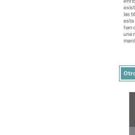
enri
exist
las t
esta
han 
una m
manif
Otro