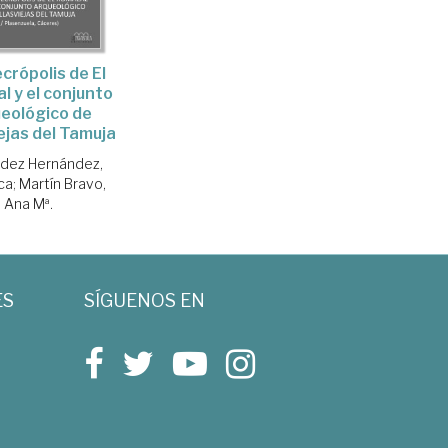
crópolis de El
l y el conjunto
eológico de
iejas del Tamuja
dez Hernández,
ca
;
Martín Bravo,
Ana Mª.
ES
SÍGUENOS EN