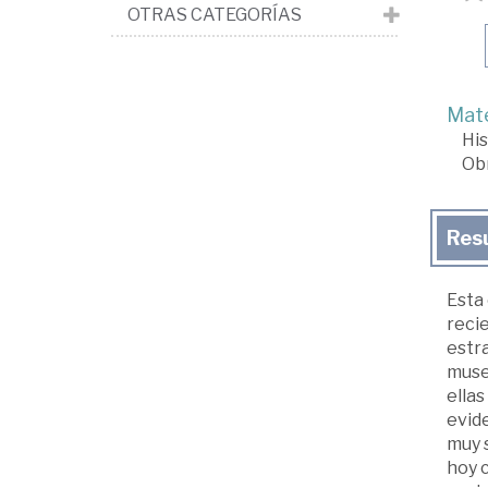
OTRAS CATEGORÍAS
Mate
His
Ob
Res
Esta 
recie
estra
museo
ellas
evid
muy s
hoy 