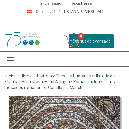
Iniciar sesión
Registrarse
ES
EUR
ESPAÑA PENINSULAR
0
Busqueda avanzada
Toggle navigation
Inicio
Libros
Historia y Ciencias Humanas
/
Historia de
España
/
Prehistoria. Edad Antigua
/
Romanización
/
Los
mosaicos romanos en Castilla-La Mancha