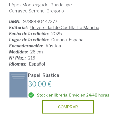
López Monteagudo, Guadalupe
Carrasco Serrano, Gregorio
ISBN:
9788490447277
Editorial:
Universidad de Castilla-La Mancha
Fecha de la edición:
2025
Lugar de la edición:
Cuenca. España
Encuadernación:
Rústica
Medidas:
26 cm
Nº Pág.:
216
Idiomas:
Español
Papel: Rústica
30,00 €
Stock en librería. Envío en 24/48 horas
COMPRAR