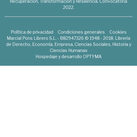
Recuperación, Transformación y Resiliencia. Convocatoria
2022.
Política de privacidad
Condiciones generales
Cookies
Marcial Pons Librero S.L. - B82947326 © 1948 - 2018. Librería
de Derecho, Economía, Empresa, Ciencias Sociales, Historia y
Ciencias Humanas
Hospedaje y desarrollo
OPTYMA