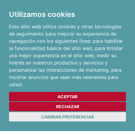
Utilizamos cookies
Este sitio web utiliza cookies y otras tecnologías
de seguimiento para mejorar su experiencia de
navegación con los siguientes fines:
para habilitar
la funcionalidad básica del sitio web
,
para brindar
una mejor experiencia en el sitio web
,
medir su
interés en nuestros productos y servicios y
personalizar las interacciones de marketing
,
para
mostrar anuncios que sean más relevantes para
usted
.
ACEPTAR
RECHAZAR
CAMBIAR PREFERENCIAS