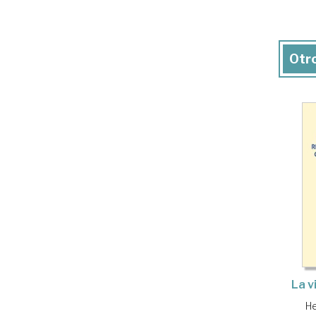
Otro
La v
He