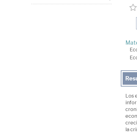
Mate
Ec
Ec
Res
Los e
infor
croni
econó
crec
la cri