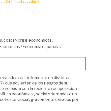
da. En firme sin devolución
, ciclos y crisis económicas
/
Economías
/
Economía española
/
o señalados recientemente en distintos
), que advierten de los riesgos de su
que no basta con la reciente recuperación
lítica económica y social orientadas a un
e cohesión social, gravemente dañados por