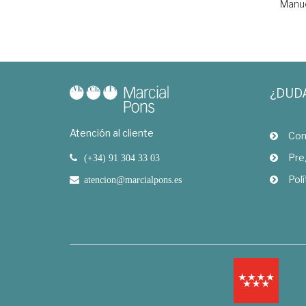
Manu
¿DUD
Atención al cliente
Com
Pre
(+34) 91 304 33 03
Polí
atencion@marcialpons.es