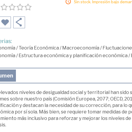
Sin stock. Impresión bajo deman
rias:
onomía
/
Teoría Económica
/
Macroeconomía
/
Fluctuaciones
onomía
/
Estructura económica y planificación económica
/
umen
levados niveles de desigualdad social y territorial han sid
mes sobre nuestro país (Comisión Europea, 2077; OECD, 2017
ficación y destacan la necesidad de su corrección, para lo 
mica por sí sola. Más bien, se requiere tomar medidas de po
imiento más inclusivo para reforzar y mejorar los niveles d
sis.