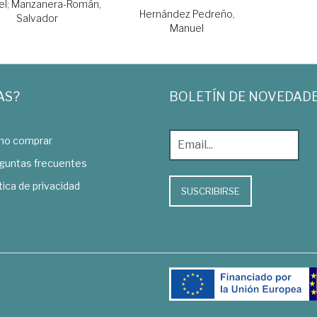
el
;
Manzanera-Román,
Hernández Pedreño,
Salvador
Manuel
AS?
BOLETÍN DE NOVEDAD
o comprar
guntas frecuentes
tica de privacidad
SUSCRIBIRSE