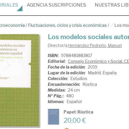
ORIALES
AGENCIA
SUSCRIPCIONES
NUESTRAS
LI
croeconomía
/
Fluctuaciones, ciclos y crisis económicas
/
Los mod
Los modelos sociales auto
Director/a
Hernández Pedreño, Manuel
ISBN:
9788481883817
Editorial:
Consejo Económico y Social. C
Fecha de la edición:
2019
Lugar de la edición:
Madrid. España
Colección:
Estudios
Encuadernación:
Rústica
Medidas:
24 cm
Nº Pág.:
480
Idiomas:
Español
Papel: Rústica
20,00 €