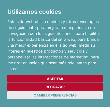
Utilizamos cookies
Este sitio web utiliza cookies y otras tecnologías
de seguimiento para mejorar su experiencia de
navegación con los siguientes fines:
para habilitar
la funcionalidad básica del sitio web
,
para brindar
una mejor experiencia en el sitio web
,
medir su
interés en nuestros productos y servicios y
personalizar las interacciones de marketing
,
para
mostrar anuncios que sean más relevantes para
usted
.
ACEPTAR
RECHAZAR
CAMBIAR PREFERENCIAS