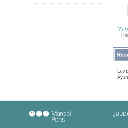
Mate
His
Res
Las p
Ayun
¿DUD