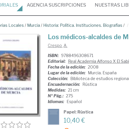
ORIALES
AGENCIA
SUSCRIPCIONES
NUESTRAS
LI
orias Locales
/
Murcia
/
Historia: Política. Instituciones. Biografías
/
Los médicos-alcaldes de M
Crespo ,A.
ISBN:
9788496308671
Editorial:
Real Academia Alfonso X El Sab
Fecha de la edición:
2008
Lugar de la edición:
Murcia. España
Colección:
Biblioteca de estudios regiona
Encuadernación:
Rústica
Medidas:
21 cm
Nº Pág.:
275
Idiomas:
Español
Papel: Rústica
10,40 €