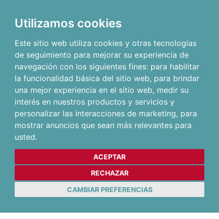
Utilizamos cookies
Este sitio web utiliza cookies y otras tecnologías
de seguimiento para mejorar su experiencia de
navegación con los siguientes fines:
para habilitar
la funcionalidad básica del sitio web
,
para brindar
una mejor experiencia en el sitio web
,
medir su
interés en nuestros productos y servicios y
personalizar las interacciones de marketing
,
para
mostrar anuncios que sean más relevantes para
usted
.
ACEPTAR
RECHAZAR
CAMBIAR PREFERENCIAS