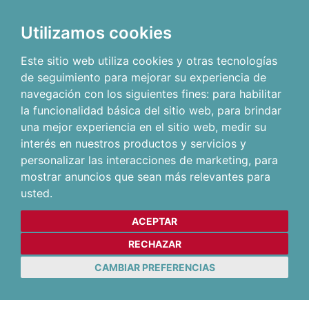
Utilizamos cookies
Este sitio web utiliza cookies y otras tecnologías
de seguimiento para mejorar su experiencia de
navegación con los siguientes fines:
para habilitar
la funcionalidad básica del sitio web
,
para brindar
una mejor experiencia en el sitio web
,
medir su
interés en nuestros productos y servicios y
personalizar las interacciones de marketing
,
para
mostrar anuncios que sean más relevantes para
usted
.
ACEPTAR
RECHAZAR
CAMBIAR PREFERENCIAS