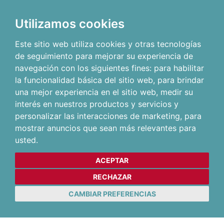
Utilizamos cookies
Este sitio web utiliza cookies y otras tecnologías
de seguimiento para mejorar su experiencia de
navegación con los siguientes fines:
para habilitar
la funcionalidad básica del sitio web
,
para brindar
una mejor experiencia en el sitio web
,
medir su
interés en nuestros productos y servicios y
personalizar las interacciones de marketing
,
para
mostrar anuncios que sean más relevantes para
usted
.
ACEPTAR
RECHAZAR
CAMBIAR PREFERENCIAS