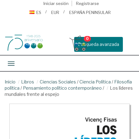
Iniciar sesión
Registrarse
ES
EUR
ESPAÑA PENINSULAR
0
Busqueda avanzada
Toggle navigation
Inicio
Libros
Ciencias Sociales
/
Ciencia Política
/
Filosofía
política
/
Pensamiento político contemporáneo
/
Los líderes
mundiales frente al espejo