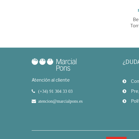
Be
Torr
¿DUD
Atención al cliente
Com
Pre
(+34) 91 304 33 03
Polí
atencion@marcialpons.es