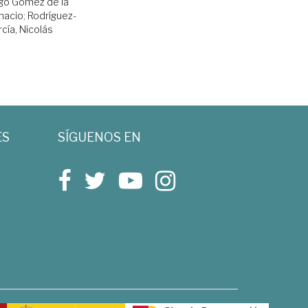
go Gómez de la
gnacio
;
Rodríguez-
cía, Nicolás
ES
SÍGUENOS EN