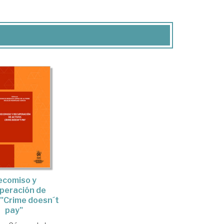
ecomiso y
peración de
 "Crime doesn´t
pay"