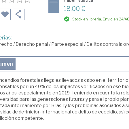
Papel: Rústica
18,00 €
Stock en librería. Envío en 24/4
rias:
recho
/
Derecho penal
/
Parte especial
/
Delitos contra la o
umen
ncendios forestales ilegales llevados a cabo en el territori
nsables por un 40% de los impactos verificados en ese biom
os años, especialmente en 2019. Teniendo en cuenta la relev
versidad para las generaciones futuras y para el propio plan
ada internamente por Brasil y los problemas asociados a su 
idad de definición internacional de delito de ecocidio, así
sdicción competente.