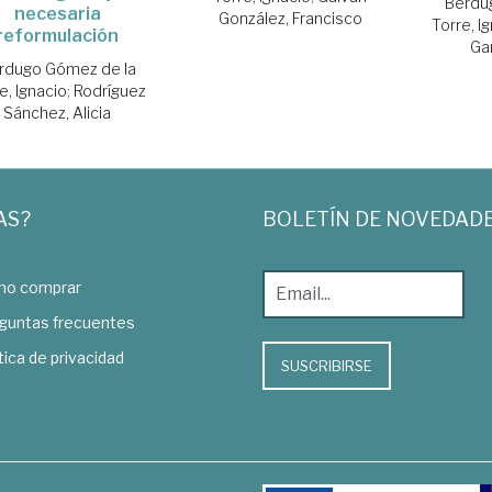
Berdu
necesaria
González, Francisco
Torre, I
reformulación
Gar
rdugo Gómez de la
e, Ignacio
;
Rodríguez
Sánchez, Alicia
AS?
BOLETÍN DE NOVEDAD
o comprar
guntas frecuentes
tica de privacidad
SUSCRIBIRSE