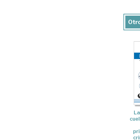
Otro
La
cuel
pr
cr