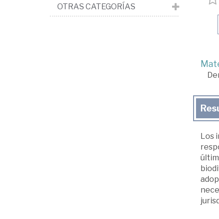
OTRAS CATEGORÍAS
Mate
De
Res
Los i
respo
últim
biodi
adopt
neces
juri