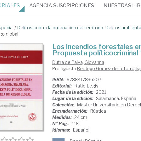
ORIALES
AGENCIA
SUSCRIPCIONES
NUESTRAS
LI
special
/
Delitos contra la ordenación del territorio. Delitos ambient
sgo global
Los incendios forestales en
Propuesta políticocriminal 
Dutra de Paiva, Giovanna
Prologuista
Berdugo Gómez de la Torre, Ig
ISBN:
9788417836207
Editorial:
Ratio Legis
Fecha de la edición:
2021
Lugar de la edición:
Salamanca. España
Colección:
Máster Universitario en Derec
Encuadernación:
Rústica
Medidas:
24 cm
Nº Pág.:
118
Idiomas:
Español