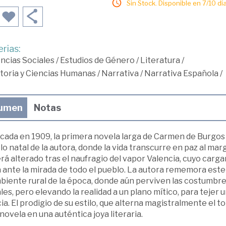
Sin Stock. Disponible en 7/10 día
rias:
ncias Sociales
/
Estudios de Género
/
Literatura
/
toria y Ciencias Humanas
/
Narrativa
/
Narrativa Española
/
umen
Notas
cada en 1909, la primera novela larga de Carmen de Burgos t
o natal de la autora, donde la vida transcurre en paz al m
rá alterado tras el naufragio del vapor Valencia, cuyo car
 ante la mirada de todo el pueblo. La autora rememora este
biente rural de la época, donde aún perviven las costumbre
les, pero elevando la realidad a un plano mítico, para tejer
cia. El prodigio de su estilo, que alterna magistralmente el ton
novela en una auténtica joya literaria.