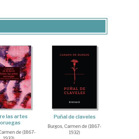
e las artes
Puñal de claveles
oruegas
Burgos, Carmen de (1867-
Carmen de (1867-
1932)
1932)