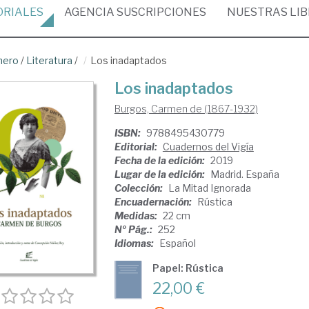
ORIALES
AGENCIA
SUSCRIPCIONES
NUESTRAS
LI
nero
/
Literatura
/
Los inadaptados
Los inadaptados
Burgos, Carmen de (1867-1932)
ISBN:
9788495430779
Editorial:
Cuadernos del Vigía
Fecha de la edición:
2019
Lugar de la edición:
Madrid. España
Colección:
La Mitad Ignorada
Encuadernación:
Rústica
Medidas:
22 cm
Nº Pág.:
252
Idiomas:
Español
Papel: Rústica
22,00 €