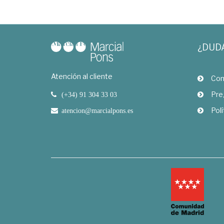
¿DUD
Atención al cliente
Com
Pre
(+34) 91 304 33 03
Polí
atencion@marcialpons.es