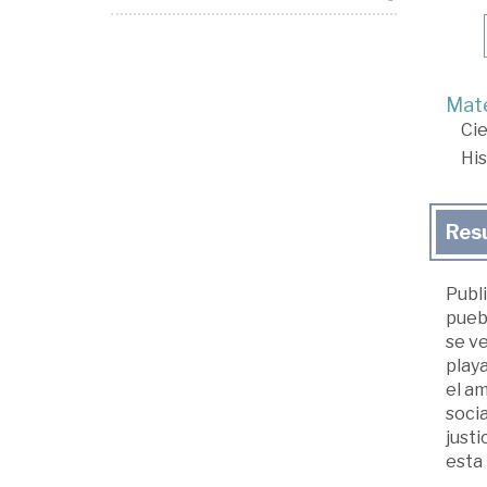
Mate
Cie
His
Res
Publi
puebl
se ve
playa
el am
socia
justi
esta 