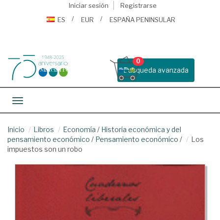
Iniciar sesión
Registrarse
ES
EUR
ESPAÑA PENINSULAR
0
Busqueda avanzada
Toggle navigation
Inicio
Libros
Economía
/
Historia económica y del
pensamiento económico
/
Pensamiento económico
/
Los
impuestos son un robo