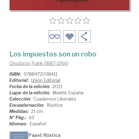
Los impuestos son un robo
Chodorov, Frank (1887-1966)
ISBN:
9788472098411
Editorial:
Unión Editorial
Fecha de la edición:
2021
Lugar de la edición:
Madrid. España
Colección:
Cuadernos Liberales
Encuadernación:
Rústica
Medidas:
21 cm
Nº Pág.:
63
Idiomas:
Español
Papel: Rústica