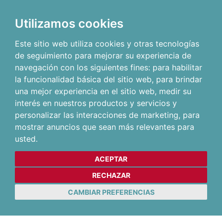
Utilizamos cookies
Este sitio web utiliza cookies y otras tecnologías
de seguimiento para mejorar su experiencia de
navegación con los siguientes fines:
para habilitar
la funcionalidad básica del sitio web
,
para brindar
una mejor experiencia en el sitio web
,
medir su
interés en nuestros productos y servicios y
personalizar las interacciones de marketing
,
para
mostrar anuncios que sean más relevantes para
usted
.
ACEPTAR
RECHAZAR
CAMBIAR PREFERENCIAS