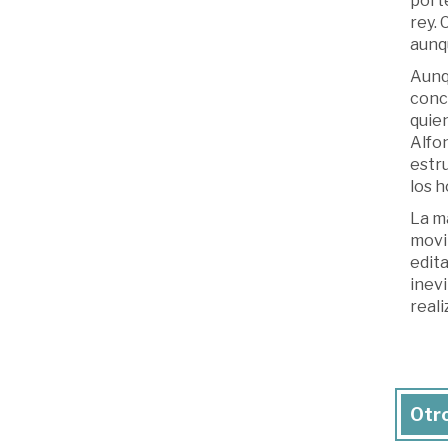
porte
rey. 
aunqu
Aunqu
concr
quien
Alfon
estru
los 
La m
movim
edita
inevi
reali
Otro