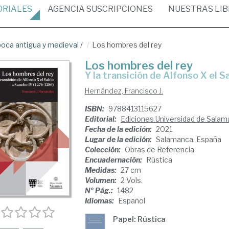
ORIALES
AGENCIA
SUSCRIPCIONES
NUESTRAS
LI
oca antigua y medieval
/
Los hombres del rey
Los hombres del rey
y la transición de Alfonso X el 
Hernández, Francisco J.
ISBN:
9788413115627
Editorial:
Ediciones Universidad de Sala
Fecha de la edición:
2021
Lugar de la edición:
Salamanca. España
Colección:
Obras de Referencia
Encuadernación:
Rústica
Medidas:
27 cm
Volumen:
2 Vols.
Nº Pág.:
1482
Idiomas:
Español
Papel: Rústica