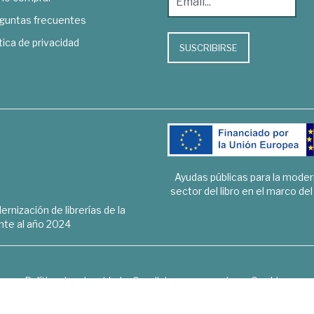
guntas frecuentes
tica de privacidad
SUSCRIBIRSE
Ayudas públicas para la mode
sector del libro en el marco de
rnización de librerías de la
te al año 2024
Política de privacidad
Condiciones generales
Cookies
6 © 1948 - 2018. Librería de Derecho, Economía, Empresa, Ciencias 
Hospedaje y desarrollo
OPTYMA