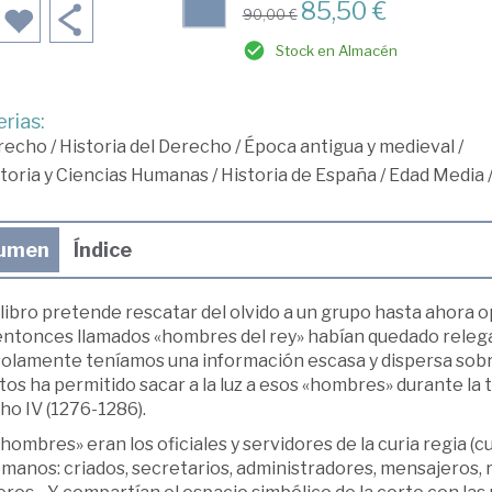
85,50 €
90,00 €
Stock en Almacén
rias:
recho
/
Historia del Derecho
/
Época antigua y medieval
/
toria y Ciencias Humanas
/
Historia de España
/
Edad Media
umen
Índice
libro pretende rescatar del olvido a un grupo hasta ahora o
entonces llamados «hombres del rey» habían quedado relega
olamente teníamos una información escasa y dispersa sobre 
tos ha permitido sacar a la luz a esos «hombres» durante la 
ho IV (1276-1286).
hombres» eran los oficiales y servidores de la curia regia (c
 manos: criados, secretarios, administradores, mensajeros,