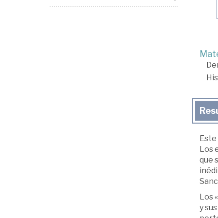
Mate
De
His
Res
Este 
Los 
que s
inédi
Sanc
Los «
y sus