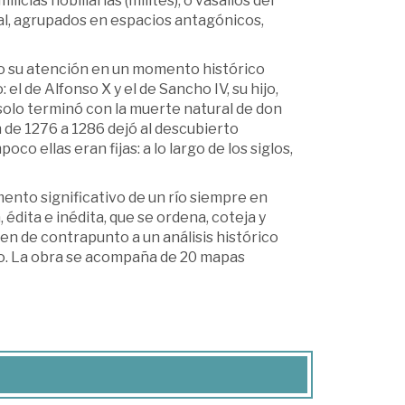
icias nobiliarias (milites), o vasallos del
eal, agrupados en espacios antagónicos,
ego su atención en un momento histórico
el de Alfonso X y el de Sancho IV, su hijo,
solo terminó con la muerte natural de don
 de 1276 a 1286 dejó al descubierto
o ellas eran fijas: a lo largo de los siglos,
nto significativo de un río siempre en
dita e inédita, que se ordena, coteja y
ven de contrapunto a un análisis histórico
ino. La obra se acompaña de 20 mapas