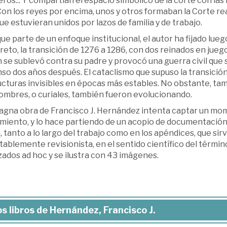
ros... Y compartían el espacio simbólico de la corte con las mil
Con los reyes por encima, unos y otros formaban la Corte r
e estuvieran unidos por lazos de familia y de trabajo.
e parte de un enfoque institucional, el autor ha fijado lu
eto, la transición de 1276 a 1286, con dos reinados en juego: 
 se sublevó contra su padre y provocó una guerra civil que 
so dos años después. El cataclismo que supuso la transición
cturas invisibles en épocas más estables. No obstante, tampoc
hombres, o curiales, también fueron evolucionando.
agna obra de Francisco J. Hernández intenta captar un mome
iento, y lo hace partiendo de un acopio de documentación, é
, tanto a lo largo del trabajo como en los apéndices, que sir
tablemente revisionista, en el sentido científico del térm
zados ad hoc y se ilustra con 43 imágenes.
s libros de Hernández, Francisco J.