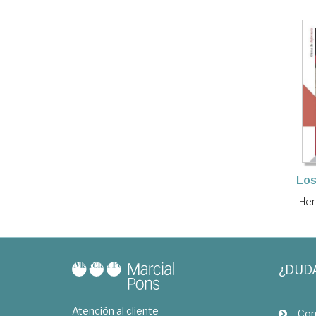
Los
Her
¿DUD
Atención al cliente
Com