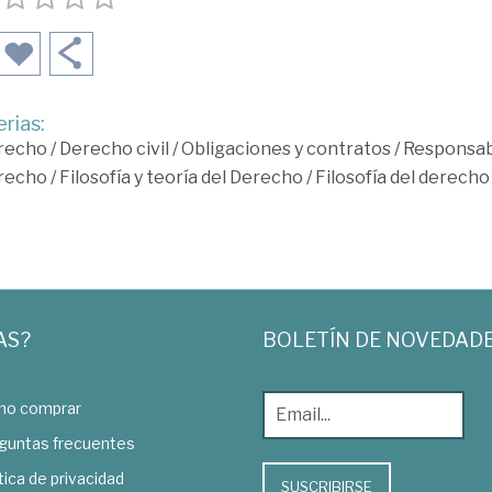
rias:
recho
/
Derecho civil
/
Obligaciones y contratos
/
Responsabi
recho
/
Filosofía y teoría del Derecho
/
Filosofía del derecho
AS?
BOLETÍN DE NOVEDAD
o comprar
guntas frecuentes
tica de privacidad
SUSCRIBIRSE