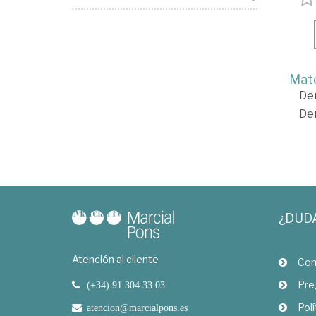
Mate
De
De
¿DUD
Atención al cliente
Com
Pre
(+34) 91 304 33 03
Polí
atencion@marcialpons.es