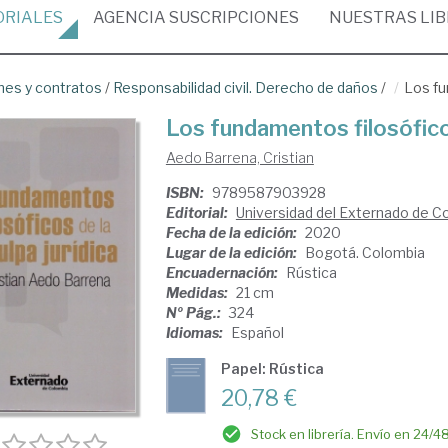
ORIALES
AGENCIA
SUSCRIPCIONES
NUESTRAS
LI
nes y contratos
/
Responsabilidad civil. Derecho de daños
/
Los fu
Los fundamentos filosóficos
Aedo Barrena, Cristian
ISBN:
9789587903928
Editorial:
Universidad del Externado de C
Fecha de la edición:
2020
Lugar de la edición:
Bogotá. Colombia
Encuadernación:
Rústica
Medidas:
21 cm
Nº Pág.:
324
Idiomas:
Español
Papel: Rústica
20,78 €
Stock en librería. Envío en 24/4