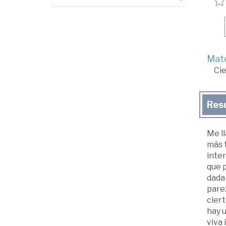
Mate
Cie
Res
Me ll
más t
inter
que p
dada 
pare
ciert
hay u
viva 