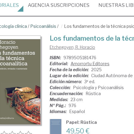
ORIALES
AGENCIA
SUSCRIPCIONES
NUESTRAS
LI
cología clínica
/
Psicoanálisis
/
Los fundamentos de la técnica psic
Los fundamentos de la técn
Etchegoyen, R. Horacio
ISBN:
9789505181476
Editorial:
Amorrortu Editores
Fecha de la edición:
2025
Lugar de la edición:
Ciudad Autónoma de 
Edición número:
3ª ed.
Colección:
Psicología y Psicoanálisis
Encuadernación:
Rústica
Medidas:
23 cm
Nº Pág.:
976
Idiomas:
Español
Papel: Rústica
49,50 €