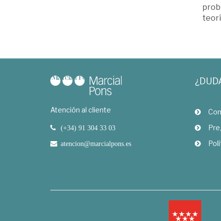
probl
teorí
¿DUD
Atención al cliente
Com
Pre
(+34) 91 304 33 03
Polí
atencion@marcialpons.es