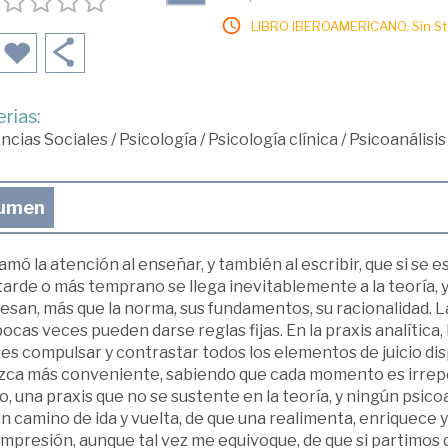
LIBRO IBEROAMERICANO. Sin Sto
rias:
ncias Sociales
/
Psicología
/
Psicología clínica
/
Psicoanálisis
umen
amó la atención al enseñar, y también al escribir, que si se 
arde o más temprano se llega inevitablemente a la teoría, y 
esan, más que la norma, sus fundamentos, su racionalidad. La 
ocas veces pueden darse reglas fijas. En la praxis analítica, 
es compulsar y contrastar todos los elementos de juicio dis
zca más conveniente, sabiendo que cada momento es irrepe
o, una praxis que no se sustente en la teoría, y ningún psico
n camino de ida y vuelta, de que una realimenta, enriquece y
impresión, aunque tal vez me equivoque, de que si partimos